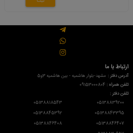
ثبت
ارتباط با ما
آدرس دفتر :
مشهد-بلوار هاشمیه - بین هاشمیه 3و5
تلفن همراه :
09153000804
تلفن دفتر :
05138818543
05138839200
05138845392
05138843395
05138846408
05138846407