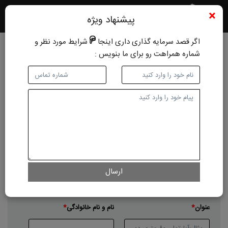
×
پیشنهاد ویژه
اگر قصد سرمایه گذاری داری اینجا
شرایط مورد نظر و
شماره همراهت رو برای ما بنویس :
ثبت رایگان املاک
نوع آگهی
فروش مسکونی
اجاره مسکونی
فروش اداری-تجاری-صنعتی
اجاره اداری-تجاری-صنعتی
زمین
باغ ویلا
نوع ملک
ارسال
آپارتمان
خانه ویلایی
پیش فروش
عنوان
نام و نام خانوادگی