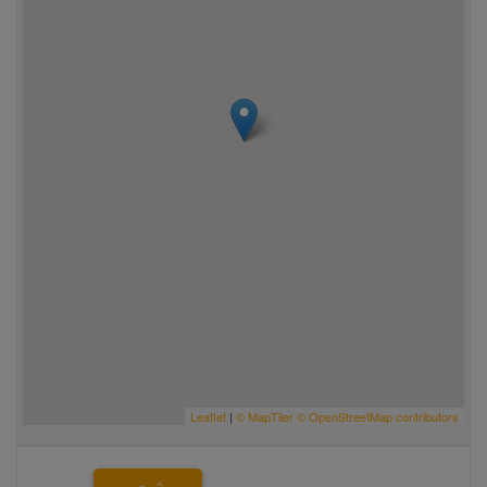
Leaflet
|
© MapTiler
© OpenStreetMap contributors