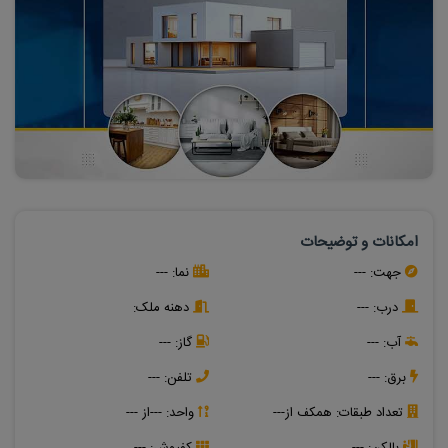
امکانات و توضیحات
جهت:
---
نما:
---
درب:
---
دهنه ملک:
آب:
---
گاز:
---
برق:
---
تلفن:
---
تعداد طبقات:
همکف از---
واحد:
---از ---
بالکن:
---
کفپوش:
---