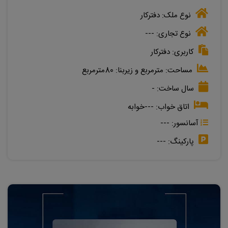
نوع ملک:
دفترکار
نوع تجاری:
---
کاربری:
دفترکار
مساحت:
مترمربع
و زیربنا:
80مترمربع
سال ساخت:
-
اتاق خواب:
---خوابه
آسانسور:
---
پارکینگ:
---