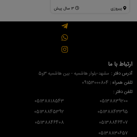
پیروزی
3 سال پیش
صارمی
ارتباط با ما
آدرس دفتر :
مشهد-بلوار هاشمیه - بین هاشمیه 3و5
تلفن همراه :
09153000804
تلفن دفتر :
05138818543
05138839200
05138845392
05138843395
05138846408
05138846407
05138830657