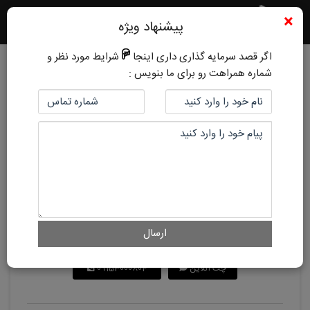
×
پیشنهاد ویژه
اگر قصد سرمایه گذاری داری اینجا
شرایط مورد نظر و
شماره همراهت رو برای ما بنویس :
کد ملک:
2505
7 ماه پیش
فرهنگ
قیمت رهن:
250,000,000 تومان
قیمت اجاره:
32,000,000 تومان
قابلیت تبدیل:
دارد
ارسال
هم اکنون با کارشناسان ما در ارتباط باشید
چت آنلاین
09153000804