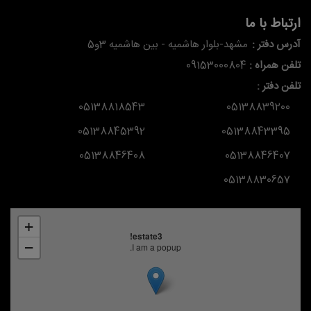
ارتباط با ما
آدرس دفتر :
مشهد-بلوار هاشمیه - بین هاشمیه 3و5
تلفن همراه :
09153000804
تلفن دفتر :
05138818543
05138839200
05138845392
05138843395
05138846408
05138846407
05138830657
+
estate3!
−
I am a popup.