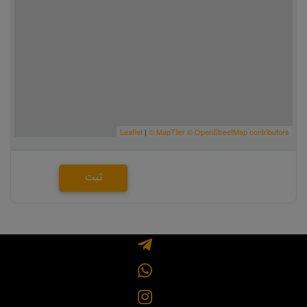
Leaflet
|
© MapTiler
© OpenStreetMap contributors
ثبت