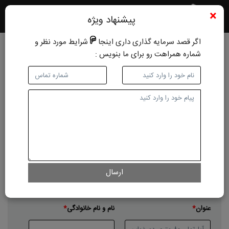
×
پیشنهاد ویژه
اگر قصد سرمایه گذاری داری اینجا
شرایط مورد نظر و
شماره همراهت رو برای ما بنویس :
ثبت تقاضا املاک
نوع درخواست
خرید مسکونی
اجاره مسکونی
خرید اداری-تجاری-صنعتی
اجاره اداری-تجاری-صنعتی
زمین
باغ ویلا
نوع ملک
ارسال
آپارتمان
خانه ویلایی
پیش خرید
عنوان
نام و نام خانوادگی