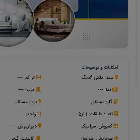
امکانات و توضیحات
سند:
ملکی 6دنگ
تراکم:
---
نما:
---
درب:
---
گاز:
مستقل
برق:
مستقل
تعداد طبقات:
1 از5
واحد: ---
کفپوش:
سرامیک
دیوارپوش:
---
سرمایش:
هواساز
کابینت:
گلس