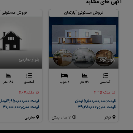
آگهی های مشابه
فروش مسکونی آپارتمان
فروش مسکونی آپ
بلوار کوثر
بلوار صارمی
آسانسور
140 متر
2 خواب
آسانسور
165 متر
کد ملک:
#124
کد ملک:
#116
قیمت:
5,500,000,000تومان
قیمت:
4,950,000,000تومان
قیمت متری:
39,280,000
قیمت متری:
30,000,000
کوثر
3 سال پیش
صارمی