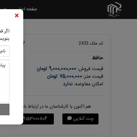
صفحه اصلی
جست
×
اگر ق
بنویس
کد ملک:
2432
7 ماه پیش
حافظ
قیمت فروش:
9,000,000,000 تومان
قیمت متر:
75,000,000 تومان
امکان معاوضه:
ندارد
هم اکنون با کارشناسان ما در ارتباط باشید
چت آنلاین
09153000804