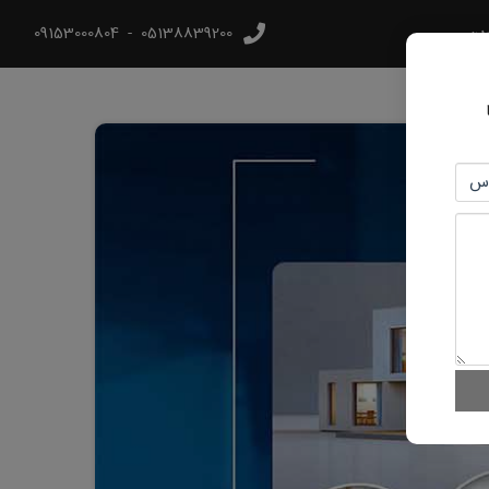
رین
05138839200
-
09153000804