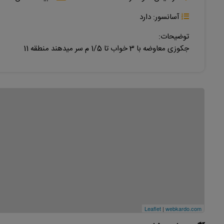
آسانسور:
دارد
توضیحات:
جکوزی معاوضه با 3 خواب تا 1/5 م سر میدهند منطقه 11
Leaflet
|
webkardo.com