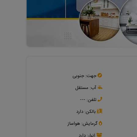
جهت:
جنوبی
آب:
مستقل
تلفن:
---
بالکن:
دارد
گرمایش:
هواساز
انبار:
دارد