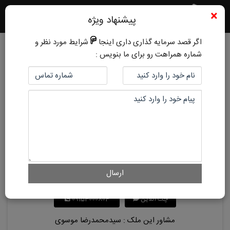
×
پیشنهاد ویژه
اگر قصد سرمایه گذاری داری اینجا
شرایط مورد نظر و
شماره همراهت رو برای ما بنویس :
کد ملک:
354
3 سال پیش
کوثر
قیمت رهن:
10,000,000 تومان
قیمت اجاره:
2,000,000 تومان
قابلیت تبدیل:
ندارد
ارسال
هم اکنون با کارشناسان ما در ارتباط باشید
چت آنلاین
09153000804
مشاور این ملک : سیدمحمدرضا موسوی