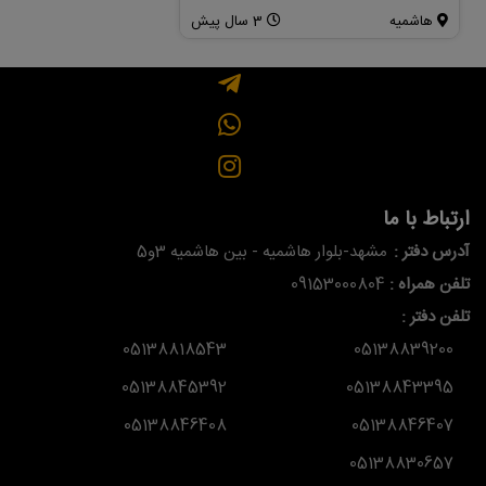
هاشمیه
3 سال پیش
شهید فکوری
ارتباط با ما
آدرس دفتر :
مشهد-بلوار هاشمیه - بین هاشمیه 3و5
تلفن همراه :
09153000804
تلفن دفتر :
05138818543
05138839200
05138845392
05138843395
05138846408
05138846407
05138830657