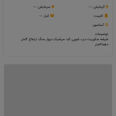
گرمایش:
---
سرمایش:
---
کابینت:
انبار:
---
آسانسور:
توضیحات:
شیشه سکوریت درب شویی کف سرامیک دیوار سنگ ارتفاع 4متر
دهنه3متر