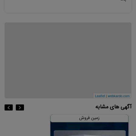
Leaflet
|
webkardo.com
آگهی های مشابه
زمین فروش
زمین فر