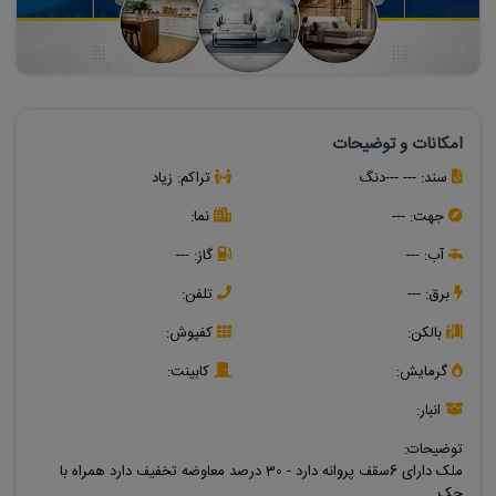
امکانات و توضیحات
سند:
--- ---دنگ
تراکم:
زیاد
جهت:
---
نما:
آب:
---
گاز:
---
برق:
---
تلفن:
بالکن:
کفپوش:
گرمایش:
کابینت:
انبار:
توضیحات:
ملک دارای 6سقف پروانه دارد - 30 درصد معاوضه تخفیف دارد همراه با
چک