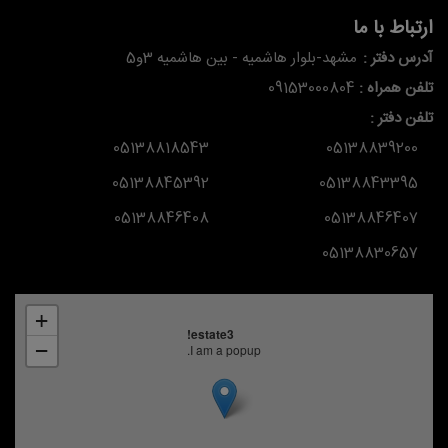
ارتباط با ما
آدرس دفتر :
مشهد-بلوار هاشمیه - بین هاشمیه 3و5
تلفن همراه :
09153000804
تلفن دفتر :
05138818543
05138839200
05138845392
05138843395
05138846408
05138846407
05138830657
+
estate3!
−
I am a popup.