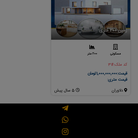
زمین 200 متری
جاده طرقبه
مسکونی
200 متر
باغی
1250 متر
کد ملک:
#3
کد ملک:
#210
قیمت:
1,000,000,000تومان
قیمت:
6,875,000,000تومان
قیمت متری:
قیمت متری:
5,500,000
دلاوران
5 سال پیش
خیابان امام رضا