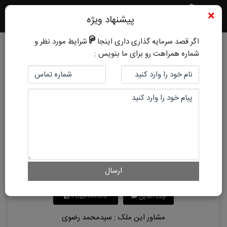
×
پیشنهاد ویژه
اگر قصد سرمایه گذاری داری اینجا
شرایط مورد نظر و
شماره همراهت رو برای ما بنویس :
کد ملک:
206
2 سال پیش
کوثر
قیمت فروش:
10,000,000,000 تومان
قیمت متر:
55,550,000 تومان
امکان معاوضه:
دارد
ارسال
هم اکنون با کارشناسان ما در ارتباط باشید
چت آنلاین
09153000804
مشاور این ملک : سیدمحمد رضوی