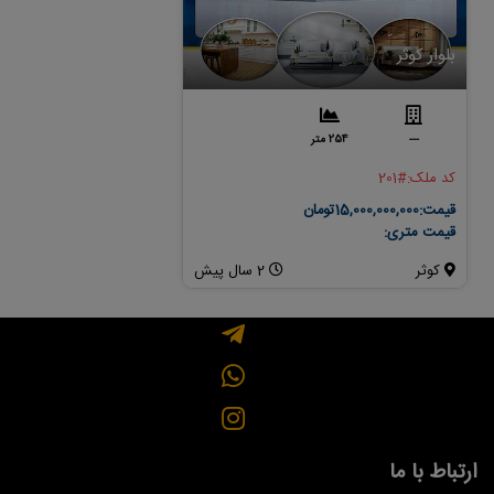
بلوار کوثر
جاده طرقبه
---
254 متر
باغی
1250 متر
کد ملک:
#201
کد ملک:
#210
قیمت:
15,000,000,000تومان
قیمت:
6,875,000,000تومان
قیمت متری:
قیمت متری:
5,500,000
کوثر
2 سال پیش
خیابان امام رضا
ارتباط با ما