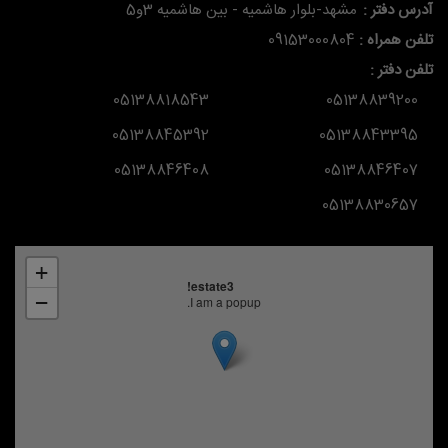
آدرس دفتر :
مشهد-بلوار هاشمیه - بین هاشمیه 3و5
تلفن همراه :
09153000804
تلفن دفتر :
05138818543
05138839200
05138845392
05138843395
05138846408
05138846407
05138830657
+
estate3!
−
I am a popup.