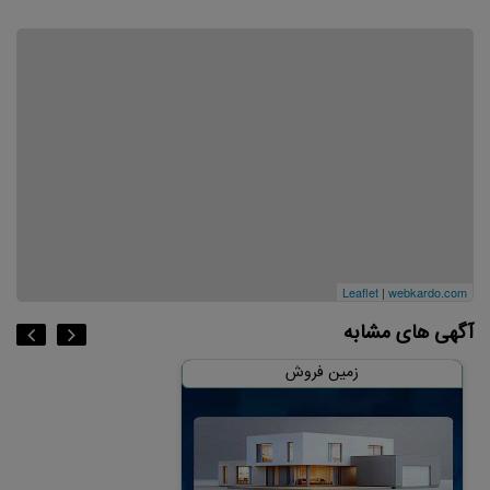
Leaflet
|
webkardo.com
آگهی های مشابه
زمین فروش
زمین فر