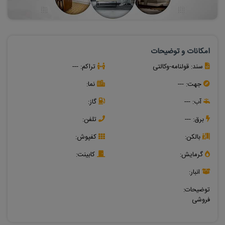
امکانات و توضیحات
سند:
قولنامه-وکالتی
تراکم:
---
جهت:
---
نما:
آب:
---
گاز:
برق:
---
تلفن:
بالکن:
کفپوش:
گرمایش:
کابینت:
انبار:
توضیحات:
فروشی