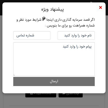
×
پیشنهاد ویژه
اگر قصد سرمایه گذاری داری اینجا
شرایط مورد نظر و
شماره همراهت رو برای ما بنویس :
کد ملک:
3
5 سال پیش
دلاوران
قیمت فروش:
1,000,000,000 تومان
قیمت متر:
تومان
امکان معاوضه:
ارسال
هم اکنون با کارشناسان ما در ارتباط باشید
چت آنلاین
09153000804